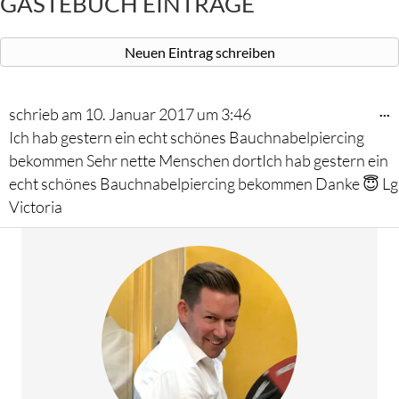
GÄSTEBUCH EINTRÄGE
D
...
schrieb am
10. Januar 2017
um
3:46
M
Ich hab gestern ein echt schönes Bauchnabelpiercing
e
bekommen Sehr nette Menschen dortIch hab gestern ein
echt schönes Bauchnabelpiercing bekommen Danke 😇 Lg
Victoria