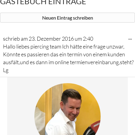
GÄSTEBUCH EINTRÄGE
D
...
schrieb am
23. Dezember 2016
um
2:40
M
Hallo liebes piercing team Ich hätte eine frage unzwar,
e
Könnte es passieren das ein termin von einem kunden
ausfält,und es dann im online termienvereinbarung,steht?
Lg