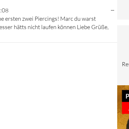
Diese
...
:08
Metab
e ersten zwei Piercings! Marc du warst
ein-/au
besser hätts nicht laufen können Liebe Grüße,
Re