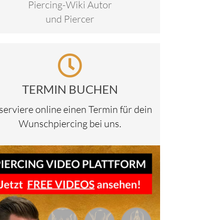
Piercing-Wiki Autor
und Piercer
ox
sblenden.
TERMIN BUCHEN
serviere online einen Termin für dein
Wunschpiercing bei uns.