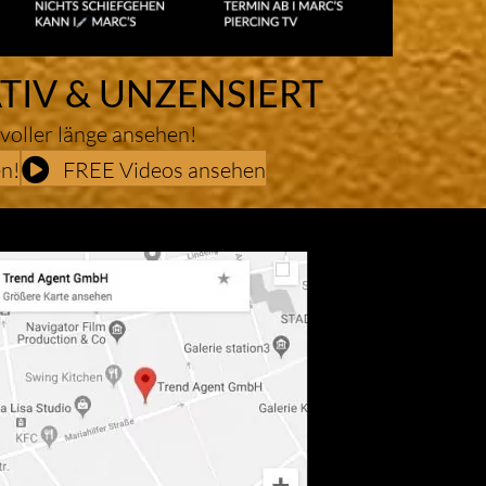
TIV & UNZENSIERT
 voller länge ansehen!
n!
FREE Videos ansehen