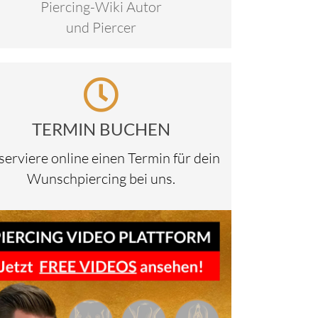
Piercing-Wiki Autor
und Piercer
ox
sblenden.
TERMIN BUCHEN
serviere online einen Termin für dein
Wunschpiercing bei uns.