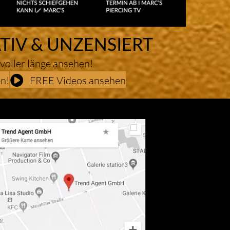
TIV & UNZENSIERT
 voller länge ansehen!
n!
FREE Videos ansehen