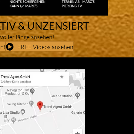
TIV & UNZENSIERT
 voller länge ansehen!
n!
FREE Videos ansehen