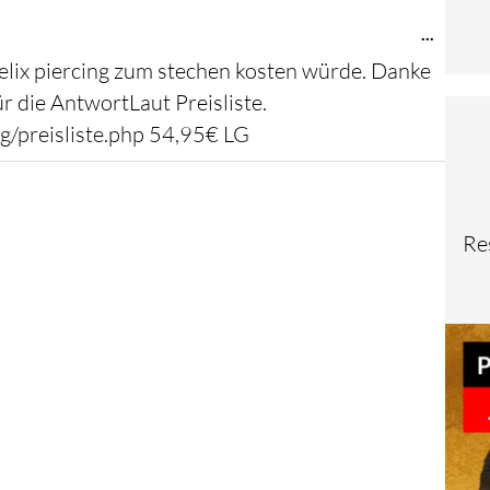
Diese
...
Metab
 helix piercing zum stechen kosten würde. Danke
ein-/au
 die AntwortLaut Preisliste.
ng/preisliste.php 54,95€ LG
Re