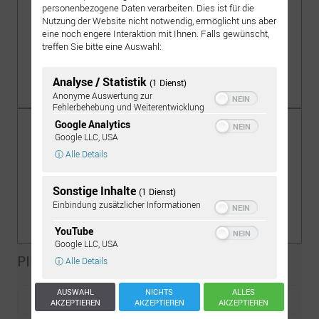
personenbezogene Daten verarbeiten. Dies ist für die
Nutzung der Website nicht notwendig, ermöglicht uns aber
eine noch engere Interaktion mit Ihnen. Falls gewünscht,
treffen Sie bitte eine Auswahl:
DIE BRUST
Analyse / Statistik
(1 Dienst)
Anonyme Auswertung zur
Fehlerbehebung und Weiterentwicklung
Google Analytics
Google LLC, USA
ⓘ Alle Details
Sonstige Inhalte
(1 Dienst)
Einbindung zusätzlicher Informationen
DER BAUCH
YouTube
Google LLC, USA
PIERCING-WIKI SUCHE
ⓘ Alle Details
AUSWAHL
NICHTS
ALLES
AKZEPTIEREN
AKZEPTIEREN
AKZEPTIEREN