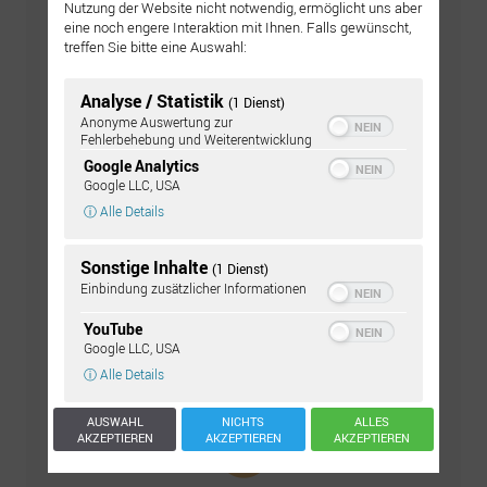
Nutzung der Website nicht notwendig, ermöglicht uns aber
eine noch engere Interaktion mit Ihnen. Falls gewünscht,
Zum Piercing-Wiki
treffen Sie bitte eine Auswahl:
Analyse / Statistik
(1 Dienst)
Anonyme Auswertung zur
Fehlerbehebung und Weiterentwicklung
Google Analytics
Google LLC, USA
ⓘ Alle Details
Sonstige Inhalte
(1 Dienst)
Einbindung zusätzlicher Informationen
MARC
YouTube
Piercing-Wiki Autor
Google LLC, USA
und Piercer
ⓘ Alle Details
AUSWAHL
NICHTS
ALLES
AKZEPTIEREN
AKZEPTIEREN
AKZEPTIEREN