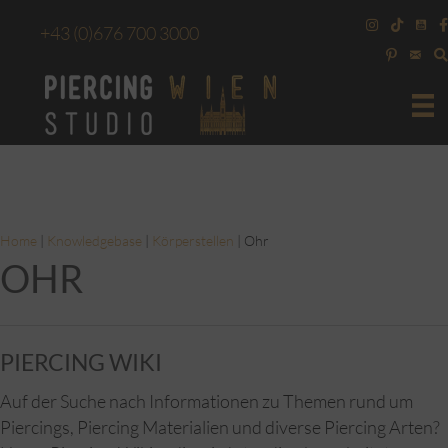
+43
(0)676 700 3000
Home
|
Knowledgebase
|
Körperstellen
|
Ohr
OHR
PIERCING WIKI
Auf der Suche nach Informationen zu Themen rund um
Piercings, Piercing Materialien und diverse Piercing Arten?