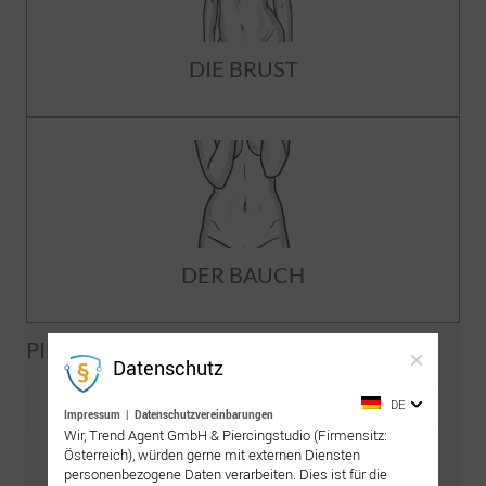
DIE BRUST
DER BAUCH
PIERCING-WIKI SUCHE
Datenschutz
DE
Impressum
|
Datenschutzvereinbarungen
Wir, Trend Agent GmbH & Piercingstudio (Firmensitz:
Österreich), würden gerne mit externen Diensten
personenbezogene Daten verarbeiten. Dies ist für die