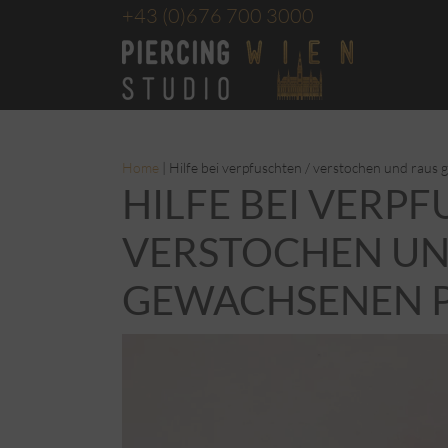
+43
(0)676 700 3000
Home
|
Hilfe bei verpfuschten / verstochen und raus
HILFE BEI VERPF
VERSTOCHEN UN
GEWACHSENEN P