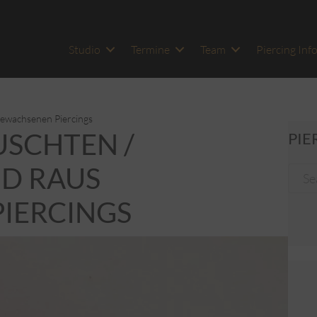
Studio
Termine
Team
Piercing Inf
 gewachsenen Piercings
USCHTEN /
PIE
D RAUS
IERCINGS