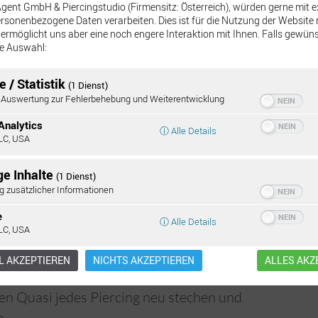
Agent GmbH & Piercingstudio (Firmensitz: Österreich), würden gerne mit 
rsonenbezogene Daten verarbeiten. Dies ist für die Nutzung der Website 
ermöglicht uns aber eine noch engere Interaktion mit Ihnen. Falls gewüns
ine Auswahl:
 / Statistik
(1 Dienst)
Auswertung zur Fehlerbehebung und Weiterentwicklung
Analytics
erstochen. Immer mehr „privat Piercer“ bieten
ⓘ Alle Details
LC, USA
Ü
und Co. an.
Pi
ge Inhalte
(1 Dienst)
it verstochenen Percings zu uns oder welchen
g zusätzlicher Informationen
issen.
e
ⓘ Alle Details
en Piercings können wir reparieren oder besser
LC, USA
oder gar nicht mehr was hier einmal passiert
 AKZEPTIEREN
NICHTS AKZEPTIEREN
ALLES AKZ
en Quasi jedes Piercing neu stechen und
n.