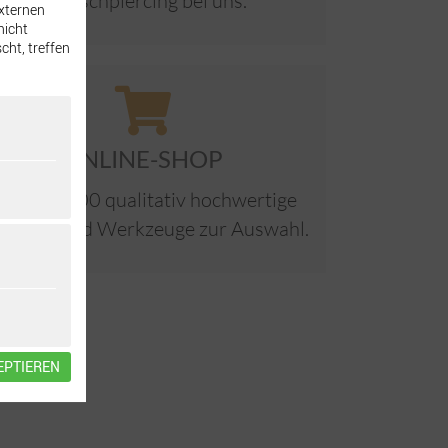
Wunschpiercing bei uns.
externen
nicht
cht, treffen
ONLINE-SHOP
ber 40.000 qualitativ hochwertige
ercings und Werkzeuge zur Auswahl.
EPTIEREN