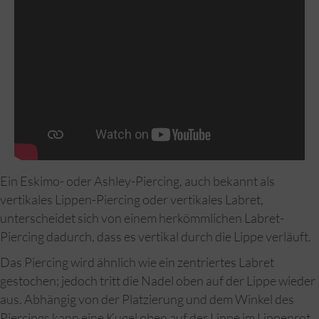
Ein Eskimo- oder Ashley-Piercing, auch bekannt als
vertikales Lippen-Piercing oder vertikales Labret,
unterscheidet sich von einem herkömmlichen Labret-
Piercing dadurch, dass es vertikal durch die Lippe verläuft.
Das Piercing wird ähnlich wie ein zentriertes Labret
gestochen; jedoch tritt die Nadel oben auf der Lippe wieder
aus. Abhängig von der Platzierung und dem Winkel des
Piercings kann eine Kugel oben auf der Lippe im Lippenrot