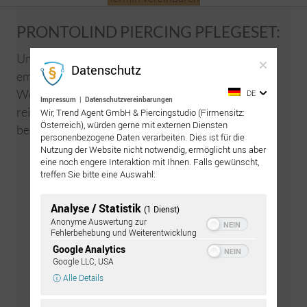
PRONTOLIND PIERCING PFLEGESET:
Um den Heilungsprozess optimal zu unterstützen
Datenschutz
empfehlen wir äussere Piercings in den ersten 3
Wochen zweimal täglich mit ProntoLind-Spray zu
DE
Impressum
|
Datenschutzvereinbarungen
reinigen und danach mit ProntoLind-Gel zu
Wir, Trend Agent GmbH & Piercingstudio (Firmensitz:
Österreich), würden gerne mit externen Diensten
bestreichen.
personenbezogene Daten verarbeiten. Dies ist für die
Nutzung der Website nicht notwendig, ermöglicht uns aber
Zur GRATIS Pflegeanleitung
eine noch engere Interaktion mit Ihnen. Falls gewünscht,
treffen Sie bitte eine Auswahl:
Analyse / Statistik
(1 Dienst)
Anonyme Auswertung zur
Fehlerbehebung und Weiterentwicklung
Google Analytics
Google LLC, USA
ⓘ Alle Details