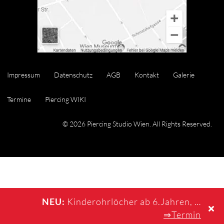
Impressum
Datenschutz
AGB
Kontakt
Galerie
Termine
Piercing WIKI
© 2026 Piercing Studio Wien. All Rights Reserved.
NEU:
Kinderohrlöcher ab 6.Jahren, …
⇒Termin