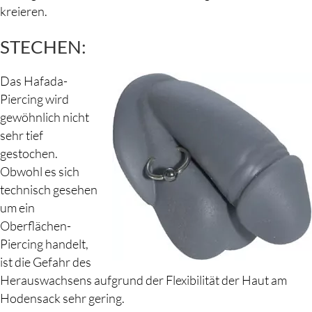
kreieren.
STECHEN:
Das Hafada-
Piercing wird
gewöhnlich nicht
sehr tief
gestochen.
Obwohl es sich
technisch gesehen
um ein
Oberflächen-
Piercing handelt,
ist die Gefahr des
Herauswachsens aufgrund der Flexibilität der Haut am
Hodensack sehr gering.