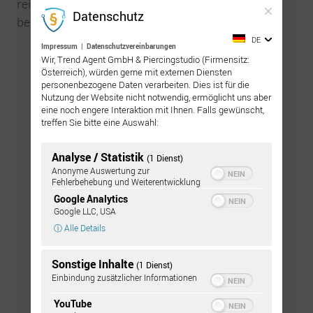
reinigen und danach mit ProntoLind-Gel zu
Datenschutz
bestreichen.
DE
Impressum
|
Datenschutzvereinbarungen
Zur GRATIS Pflegeanleitung
Wir, Trend Agent GmbH & Piercingstudio (Firmensitz:
Österreich), würden gerne mit externen Diensten
personenbezogene Daten verarbeiten. Dies ist für die
Nutzung der Website nicht notwendig, ermöglicht uns aber
eine noch engere Interaktion mit Ihnen. Falls gewünscht,
treffen Sie bitte eine Auswahl:
Analyse / Statistik
(1 Dienst)
Anonyme Auswertung zur
Fehlerbehebung und Weiterentwicklung
Google Analytics
Google LLC, USA
ⓘ Alle Details
Sonstige Inhalte
(1 Dienst)
Einbindung zusätzlicher Informationen
Pflegeset bestellen
YouTube