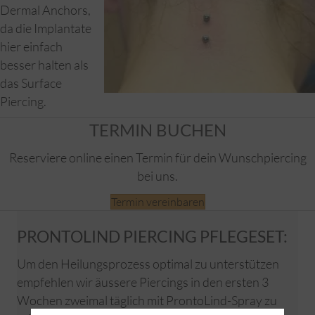
Dermal Anchors,
da die Implantate
hier einfach
besser halten als
das Surface
Piercing.
TERMIN BUCHEN
Reserviere online einen Termin für dein Wunschpiercing
bei uns.
Termin vereinbaren
PRONTOLIND PIERCING PFLEGESET:
Um den Heilungsprozess optimal zu unterstützen
empfehlen wir äussere Piercings in den ersten 3
Wochen zweimal täglich mit ProntoLind-Spray zu