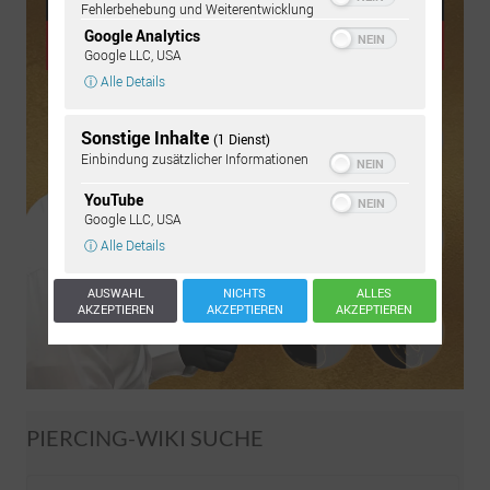
Fehlerbehebung und Weiterentwicklung
Google Analytics
Google LLC, USA
ⓘ Alle Details
Sonstige Inhalte
(1 Dienst)
Einbindung zusätzlicher Informationen
YouTube
Google LLC, USA
ⓘ Alle Details
AUSWAHL
NICHTS
ALLES
AKZEPTIEREN
AKZEPTIEREN
AKZEPTIEREN
PIERCING-WIKI SUCHE