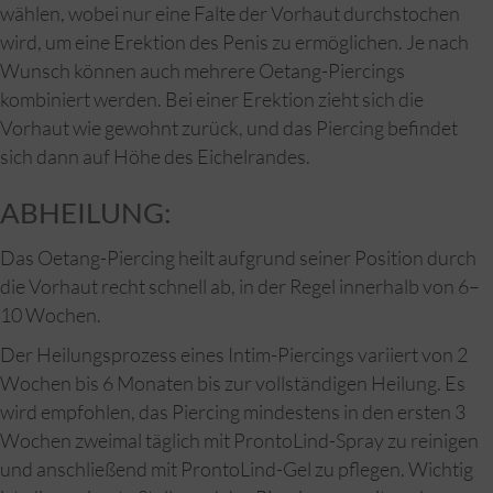
wählen, wobei nur eine Falte der Vorhaut durchstochen
wird, um eine Erektion des Penis zu ermöglichen. Je nach
Wunsch können auch mehrere Oetang-Piercings
kombiniert werden. Bei einer Erektion zieht sich die
Vorhaut wie gewohnt zurück, und das Piercing befindet
sich dann auf Höhe des Eichelrandes.
ABHEILUNG:
Das Oetang-Piercing heilt aufgrund seiner Position durch
die Vorhaut recht schnell ab, in der Regel innerhalb von 6–
10 Wochen.
Der Heilungsprozess eines Intim-Piercings variiert von 2
Wochen bis 6 Monaten bis zur vollständigen Heilung. Es
wird empfohlen, das Piercing mindestens in den ersten 3
Wochen zweimal täglich mit ProntoLind-Spray zu reinigen
und anschließend mit ProntoLind-Gel zu pflegen. Wichtig