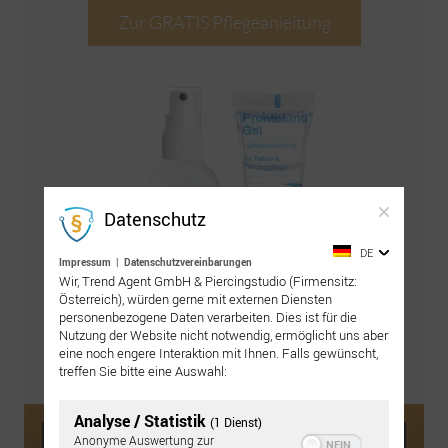
Zur GRATIS Pflegeanleitung
Datenschutz
DE
Impressum
|
Datenschutzvereinbarungen
Wir, Trend Agent GmbH & Piercingstudio (Firmensitz:
Österreich), würden gerne mit externen Diensten
personenbezogene Daten verarbeiten. Dies ist für die
Nutzung der Website nicht notwendig, ermöglicht uns aber
eine noch engere Interaktion mit Ihnen. Falls gewünscht,
treffen Sie bitte eine Auswahl:
Pflegeset bestellen
Analyse / Statistik
(1 Dienst)
Anonyme Auswertung zur