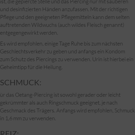
ist, die gepiercte Stelle und das Piercing nur mit sauberen
und desinfizierten Händen anzufassen. Mit der richtigen
Pflege und den geeigneten Pflegemitteln kann dem selten
auftretenden Wildwuchs (auch wildes Fleisch genannt)
entgegengewirkt werden.
Es wird empfohlen, einige Tage Ruhe bis zum nächsten
Geschlechtsverkehr zu geben und anfangs ein Kondom
zum Schutz des Piercings zu verwenden. Urin ist hierbei ein
Geheimtipp für die Heilung.
SCHMUCK:
ür das Oetang-Piercing ist sowohl gerader oder leicht
gekrümmter als auch Ringschmuck geeignet, je nach
Geschmack des Trägers. Anfangs wird empfohlen, Schmuck
in 1,6 mm zu verwenden.
REIZ: