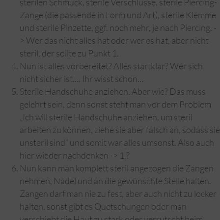
sterilen Schmuck, sterile Verschlüsse, sterile Piercing-
Zange (die passende in Form und Art), sterile Klemme
und sterile Pinzette, ggf. noch mehr, je nach Piercing. -
> Wer das nicht alles hat oder wer es hat, aber nicht
steril, der sollte zu Punkt 1.
Nun ist alles vorbereitet? Alles startklar? Wer sich
nicht sicher ist…. Ihr wisst schon…
Sterile Handschuhe anziehen. Aber wie? Das muss
gelehrt sein, denn sonst steht man vor dem Problem
„Ich will sterile Handschuhe anziehen, um steril
arbeiten zu können, ziehe sie aber falsch an, sodass sie
unsteril sind“ und somit war alles umsonst. Also auch
hier wieder nachdenken -> 1.?
Nun kann man komplett steril angezogen die Zangen
nehmen, Nadel und an die gewünschte Stelle halten.
Zangen darf man nie zu fest, aber auch nicht zu locker
halten, sonst gibt es Quetschungen oder man
verschiebt die Haut zu stark oder verrutscht beim