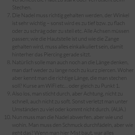
Stechen.
Die Nadel muss richtig gehalten werden, der Winkel
ist sehr wichtig – sonst wird es zu tief bzw. zu flach
oder zu schräg oder zu steil etc. Alle Achsen müssen
passen; wie die Hautstelle ist und wie die Zange
gehalten wird, muss alles einkalkuliert sein, damit
hinterher das Piercing gerade sitzt.
Natürlich solle man auch noch an die Länge denken,
man darf weder zu lange noch zu kurz piercen. Woher
aber kennt man die richtige Länge, die man stechen
soll? Kurse am WiFi etc… oder gleich zu Punkt 1.
Also los, man sticht durch, aber Achtung, nicht zu
schnell, auch nicht zu soft. Sonst verletzt man unter
Umständen zu viel oder kommt nicht durch. (AUA.)
Nun muss man die Nadel abwerfen, aber wie und
wohin. Man muss den Schmuck durchfädeln, aber wie
geht das? Wenn man hier Mist baut, war alles