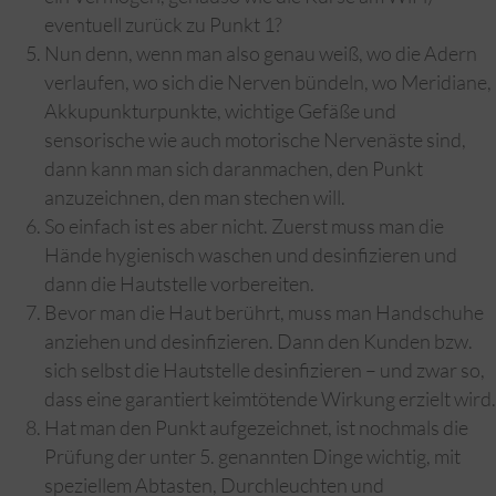
eventuell zurück zu Punkt 1?
Nun denn, wenn man also genau weiß, wo die Adern
verlaufen, wo sich die Nerven bündeln, wo Meridiane,
Akkupunkturpunkte, wichtige Gefäße und
sensorische wie auch motorische Nervenäste sind,
dann kann man sich daranmachen, den Punkt
anzuzeichnen, den man stechen will.
So einfach ist es aber nicht. Zuerst muss man die
Hände hygienisch waschen und desinfizieren und
dann die Hautstelle vorbereiten.
Bevor man die Haut berührt, muss man Handschuhe
anziehen und desinfizieren. Dann den Kunden bzw.
sich selbst die Hautstelle desinfizieren – und zwar so,
dass eine garantiert keimtötende Wirkung erzielt wird.
Hat man den Punkt aufgezeichnet, ist nochmals die
Prüfung der unter 5. genannten Dinge wichtig, mit
speziellem Abtasten, Durchleuchten und