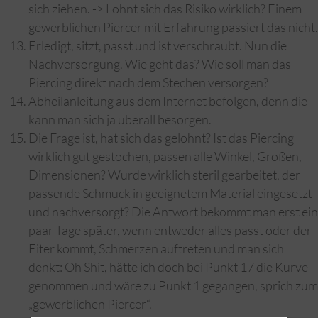
sich ziehen. -> Lohnt sich das Risiko wirklich? Einem
gewerblichen Piercer mit Erfahrung passiert das nicht.
Erledigt, sitzt, passt und ist verschraubt. Nun die
Nachversorgung. Wie geht das? Wie soll man das
Piercing direkt nach dem Stechen versorgen?
Abheilanleitung aus dem Internet befolgen, denn die
kann man sich ja überall besorgen.
Die Frage ist, hat sich das gelohnt? Ist das Piercing
wirklich gut gestochen, passen alle Winkel, Größen,
Dimensionen? Wurde wirklich steril gearbeitet, der
passende Schmuck in geeignetem Material eingesetzt
und nachversorgt? Die Antwort bekommt man erst ein
paar Tage später, wenn entweder alles passt oder der
Eiter kommt, Schmerzen auftreten und man sich
denkt: Oh Shit, hätte ich doch bei Punkt 17 die Kurve
genommen und wäre zu Punkt 1 gegangen, sprich zum
„gewerblichen Piercer“.