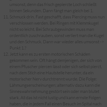
umsonst, denn das frisch gepiercte Loch schließt
binnen Sekunden. Dann fängt man gleich bei 1.
Schmuck drin. Fast geschafft, dass Piercing muss nun
verschlossen werden. Bei Ringen mit Klemmkugel
nicht so leicht. Bei Schraubgewinden muss man
ordentlich zuschrauben, sonst verliert man die Kugel
und den Schmuck. Dann war wieder alles umsonst ->
Punkt 1.?
Jetzt kann es zu ersten motorischen Schäden
gekommen sein. Oft hängt demjenigen, der sich von
einem Pfuscher piercen lässt oder sich selbst pierct,
nach dem Stich eine Hautstelle herunter, da ein
motorischer Nerv durchtrennt wurde. Die Folge:
Lähmungserscheinungen; alternativ dazu kann die
Sinneswahrnehmung gestört sein oder man blutet
stark. All das ist nicht lustig und kann ernste Folgen
haben, die in jedem Fall einen Besuch im Spital nach