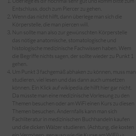
Überlege es dir nochmal sehr gut und komm bitte zum
Entschluss, doch zum Piercer zu gehen.
Wenn das nicht hilft, dann überlege man sich die
Körperstelle, die man piercen will.
Nun sollte man also zur gewünschten Körperstelle
das nötige anatomische, stomatologische und
histologische medizinische Fachwissen haben. Wem
die Begriffe nichts sagen, der sollte wieder zu Punkt 1
gehen.
Um Punkt 3 fachgemäß abhaken zu können, muss man
studieren, viel lesen und das dann auch umsetzen
können. Ein Klick auf wikipedia.de hilft hier gar nicht.
Da müsste man eine medizinische Vorlesung zu den
Themen besuchen oder am WiFi einen Kurs zu diesen
Themen besuchen. Andernfalls kann man sich
Fachliteratur in medizinischen Buchhandeln kaufen
und die dicken Wälzer studieren. (Achtung, die kosten
ein Vermögen, genauso wie die Kurse am WiFi) ->