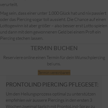
verurteilt.
Mag sein, dass einer unter 1.000 Glück hat und nix passiert
oder das Piercing sogar toll aussieht. Die Chance auf einen
Lottogewinn ist aber größer – also besser erst Lotto spielen
und dann mit dem gewonnenen Geld bei einem Profi ein
Piercing stechen lassen.
TERMIN BUCHEN
Reserviere online einen Termin für dein Wunschpiercing
bei uns.
Termin vereinbaren
PRONTOLIND PIERCING PFLEGESET:
Um den Heilungsprozess optimal zu unterstützen
empfehlen wir äussere Piercings in den ersten 3
Wochen zweimal täglich mit ProntoLind-Spray zu