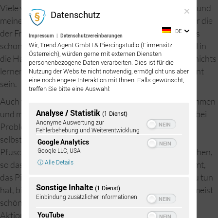
Viele von euch kommen nämlich nach Punkt 21 zu mir und
Datenschutz
meinen Kollegen in die Studios, zeigen ihre Werke oder die
DE
der Freundin/Freunde, die ja alle „Piercer“ sind und das
Impressum
|
Datenschutzvereinbarungen
schon bei anderen „super“ gemacht haben. Eine Nadel in
Wir, Trend Agent GmbH & Piercingstudio (Firmensitz:
Österreich), würden gerne mit externen Diensten
die Haut stecken kann jedes Kind. Dazu braucht man nichts
personenbezogene Daten verarbeiten. Dies ist für die
lernen. Aber ein Piercing stechen, das muss wohlgelernt
Nutzung der Website nicht notwendig, ermöglicht uns aber
eine noch engere Interaktion mit Ihnen. Falls gewünscht,
sein.
treffen Sie bitte eine Auswahl:
Auch wenn ihr euch selbst gepierct habt, könnt ihr kommen
Analyse / Statistik
und meine ehrliche Meinung zum „Werk“ hören; auch bei
(1 Dienst)
Anonyme Auswertung zur
Problemen helfe ich. Aber von 100 solcher
Fehlerbehebung und Weiterentwicklung
selbstgestochenen Piercings oder privaten
Google Analytics
Pfuscherpiercings sind 95 Stück wirklich falsch gestochen,
Google LLC, USA
ⓘ Alle Details
so dass man enorme gesundheitliche Schäden bekommt,
das Piercing entfernen muss und wochenlang damit zu tun
Sonstige Inhalte
(1 Dienst)
hat, bis es endlich verheilt ist. Als Erinnerung bleiben meist
Einbindung zusätzlicher Informationen
schöne Narben, die einen ein Leben lang an die „geile
Aktion“ erinnern.
YouTube