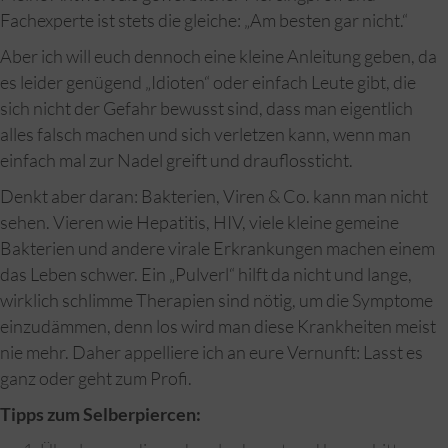
Fachexperte ist stets die gleiche: „Am besten gar nicht.“
Aber ich will euch dennoch eine kleine Anleitung geben, da
es leider genügend „Idioten“ oder einfach Leute gibt, die
sich nicht der Gefahr bewusst sind, dass man eigentlich
alles falsch machen und sich verletzen kann, wenn man
einfach mal zur Nadel greift und drauflossticht.
Denkt aber daran: Bakterien, Viren & Co. kann man nicht
sehen. Vieren wie Hepatitis, HIV, viele kleine gemeine
Bakterien und andere virale Erkrankungen machen einem
das Leben schwer. Ein „Pulverl“ hilft da nicht und lange,
wirklich schlimme Therapien sind nötig, um die Symptome
einzudämmen, denn los wird man diese Krankheiten meist
nie mehr. Daher appelliere ich an eure Vernunft: Lasst es
ganz oder geht zum Profi.
Tipps zum Selberpiercen: