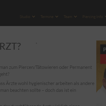
Studio
Termine
Team
Piercing Info
ARZT?
s man zum Piercen/Tätowieren oder Permanent
geht?
ass Ärzte wohl hygienischer arbeiten als andere
man beachten sollte – doch das ist ein