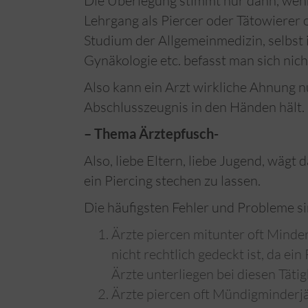
Die Überlegung stimmt nur dann, wenn
Lehrgang als Piercer oder Tätowierer 
Studium der Allgemeinmedizin, selbst 
Gynäkologie etc. befasst man sich nic
Also kann ein Arzt wirkliche Ahnung 
Abschlusszeugnis in den Händen hält. 
– Thema Ärztepfusch-
Also, liebe Eltern, liebe Jugend, wägt 
ein Piercing stechen zu lassen.
Die häufigsten Fehler und Probleme si
Ärzte piercen mitunter oft Minder
nicht rechtlich gedeckt ist, da ein 
Ärzte unterliegen bei diesen Tät
Ärzte piercen oft Mündigminderjä