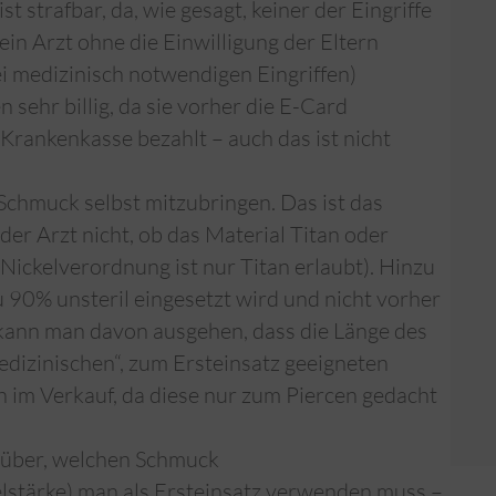
st strafbar, da, wie gesagt, keiner der Eingriffe
 ein Arzt ohne die Einwilligung der Eltern
bei medizinisch notwendigen Eingriffen)
 sehr billig, da sie vorher die E-Card
 Krankenkasse bezahlt – auch das ist nicht
Schmuck selbst mitzubringen. Das ist das
er Arzt nicht, ob das Material Titan oder
Nickelverordnung ist nur Titan erlaubt). Hinzu
90% unsteril eingesetzt wird und nicht vorher
t kann man davon ausgehen, dass die Länge des
medizinischen“, zum Ersteinsatz geeigneten
ch im Verkauf, da diese nur zum Piercen gedacht
rüber, welchen Schmuck
stärke) man als Ersteinsatz verwenden muss –