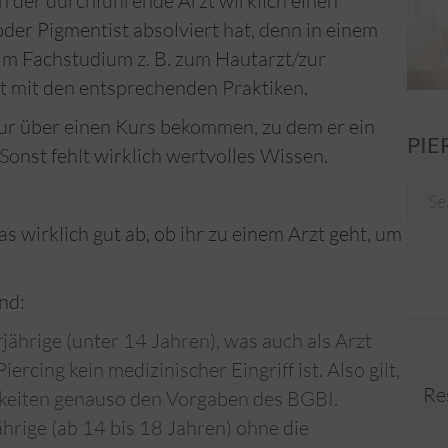
 der durchführende Arzt wirklich einen
oder Pigmentist absolviert hat, denn in einem
im Fachstudium z. B. zum Hautarzt/zur
ht mit den entsprechenden Praktiken.
nur über einen Kurs bekommen, zu dem er ein
PIE
Sonst fehlt wirklich wertvolles Wissen.
das wirklich gut ab, ob ihr zu einem Arzt geht, um
nd:
jährige (unter 14 Jahren), was auch als Arzt
Piercing kein medizinischer Eingriff ist. Also gilt,
Re
igkeiten genauso den Vorgaben des BGBI.
hrige (ab 14 bis 18 Jahren) ohne die