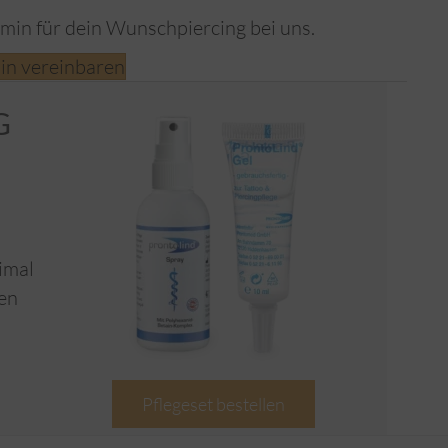
rmin für dein Wunschpiercing bei uns.
in vereinbaren
G
imal
gen
Pflegeset bestellen