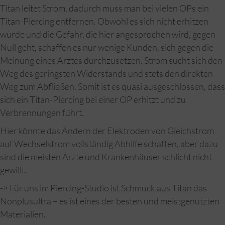
Titan leitet Strom, dadurch muss man bei vielen OPs ein
Titan-Piercing entfernen. Obwohl es sich nicht erhitzen
würde und die Gefahr, die hier angesprochen wird, gegen
Null geht, schaffen es nur wenige Kunden, sich gegen die
Meinung eines Arztes durchzusetzen. Strom sucht sich den
Weg des geringsten Widerstands und stets den direkten
Weg zum Abfließen. Somit ist es quasi ausgeschlossen, dass
sich ein Titan-Piercing bei einer OP erhitzt und zu
Verbrennungen führt.
Hier könnte das Ändern der Elektroden von Gleichstrom
auf Wechselstrom vollständig Abhilfe schaffen, aber dazu
sind die meisten Ärzte und Krankenhäuser schlicht nicht
gewillt.
-> Für uns im Piercing-Studio ist Schmuck aus Titan das
Nonplusultra – es ist eines der besten und meistgenutzten
Materialien.