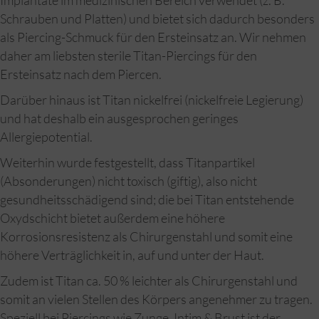
Implantate im medizinischen Bereich verwendet (z. B.
Schrauben und Platten) und bietet sich dadurch besonders
als Piercing-Schmuck für den Ersteinsatz an. Wir nehmen
daher am liebsten sterile Titan-Piercings für den
Ersteinsatz nach dem Piercen.
Darüber hinaus ist Titan nickelfrei (nickelfreie Legierung)
und hat deshalb ein ausgesprochen geringes
Allergiepotential.
Weiterhin wurde festgestellt, dass Titanpartikel
(Absonderungen) nicht toxisch (giftig), also nicht
gesundheitsschädigend sind; die bei Titan entstehende
Oxydschicht bietet außerdem eine höhere
Korrosionsresistenz als Chirurgenstahl und somit eine
höhere Verträglichkeit in, auf und unter der Haut.
Zudem ist Titan ca. 50 % leichter als Chirurgenstahl und
somit an vielen Stellen des Körpers angenehmer zu tragen.
Speziell bei Piercings wie Zunge, Intim & Brust ist der