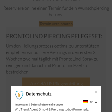
Reserviere online einen Termin für dein Wunschpiercing
bei uns.
Termin vereinbaren
PRONTOLIND PIERCING PFLEGESET:
Um den Heilungsprozess optimal zu unterstützen
empfehlen wir äussere Piercings in den ersten 3
Wochen zweimal täglich mit ProntoLind-Spray zu
reinigen und danach mit ProntoLind-Gel zu
bestreichen.
Zur GRATIS Pflegeanleitung
Datenschutz
DE
Impressum
|
Datenschutzvereinbarungen
Wir, Trend Agent GmbH & Piercingstudio (Firmensitz: