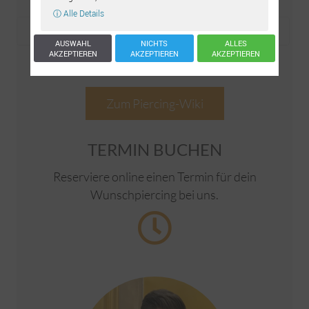
ⓘ Alle Details
AUSWAHL
NICHTS
ALLES
AKZEPTIEREN
AKZEPTIEREN
AKZEPTIEREN
Zum Piercing-Wiki
TERMIN BUCHEN
Reserviere online einen Termin für dein
Wunschpiercing bei uns.