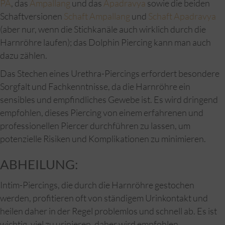
PA
, das
Ampallang
und das
Apadravya
sowie die beiden
Schaftversionen
Schaft Ampallang
und
Schaft Apadravya
(aber nur, wenn die Stichkanäle auch wirklich durch die
Harnröhre laufen); das Dolphin Piercing kann man auch
dazu zählen.
Das Stechen eines Urethra-Piercings erfordert besondere
Sorgfalt und Fachkenntnisse, da die Harnröhre ein
sensibles und empfindliches Gewebe ist. Es wird dringend
empfohlen, dieses Piercing von einem erfahrenen und
professionellen Piercer durchführen zu lassen, um
potenzielle Risiken und Komplikationen zu minimieren.
ABHEILUNG:
Intim-Piercings, die durch die Harnröhre gestochen
werden, profitieren oft von ständigem Urinkontakt und
heilen daher in der Regel problemlos und schnell ab. Es ist
wichtig, viel zu urinieren, daher wird empfohlen,