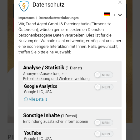
Datenschutz
DE
Impressum
|
Datenschutzvereinbarungen
Wir, Trend Agent GmbH & Piercingstudio (Firmensitz:
Österreich), würden gerne mit externen Diensten
personenbezogene Daten verarbeiten. Dies ist für die
Nutzung der Website nicht notwendig, ermöglicht uns aber
eine noch engere Interaktion mit Ihnen. Falls gewünscht,
treffen Sie bitte eine Auswahl:
Analyse / Statistik
(1 Dienst)
Anonyme Auswertung zur
Fehlerbehebung und Weiterentwicklung
Google Analytics
Google LLC, USA
ⓘ Alle Details
Sonstige Inhalte
(1 Dienst)
Einbindung zusätzlicher Informationen
YouTube
PIERCING-WIKI SUCHE
Google LLC, USA