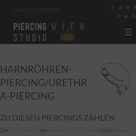
+43
(0)676 700 3000
HARNRÖHREN-
PIERCING/URETHR
A-PIERCING
ZU DIESEN PIERCINGS ZÄHLEN:
Der
Prinz Albert
, der
Reverse Prinz Albert
und der
Deep