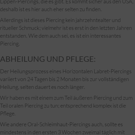
Lippen-Piercings, die es gibt. Es kommt sicher aus den USA,
deshalb ist es hier auch eher selten zu finden.
Allerdings ist dieses Piercing kein jahrzehntealter und
ritueller Schmuck; vielmehr ist es erst in den letzten Jahren
entstanden. Wie dem auch sei, es ist ein interessantes
Piercing.
ABHEILUNG UND PFLEGE:
Der Heilungsprozess eines Horizontalen Labret-Piercings
variiert von 24 Tagen bis 2 Monaten bis zur vollständigen
Heilung, selten dauert es noch länger.
Wir haben es mit einem zum Teil äußeren Piercing und zum
Teil oralen Piercing zu tun; entsprechend komplex ist die
Pflege.
Wie andere Oral-Schleimhaut-Piercings auch, sollte es
mindestens in den ersten 3 Wochen zweimal täglich mit