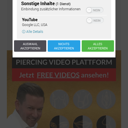
Sonstige Inhalte
(1 Dienst)
Einbindung zusätzlicher Informationen
YouTube
Google LLC, USA
ⓘ Alle Details
Pflegeset bestellen
AUSWAHL
NICHTS
ALLES
AKZEPTIEREN
AKZEPTIEREN
AKZEPTIEREN