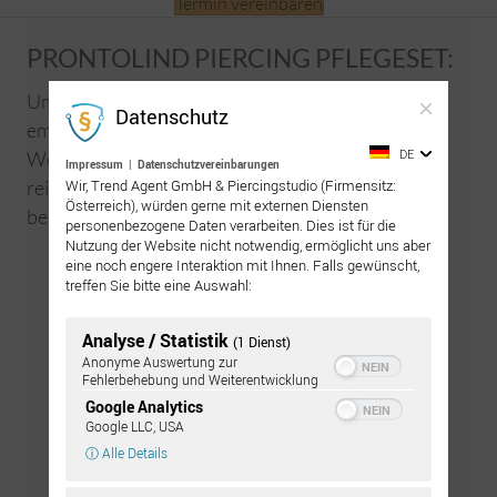
Termin vereinbaren
PRONTOLIND PIERCING PFLEGESET:
Um den Heilungsprozess optimal zu unterstützen
Datenschutz
empfehlen wir äussere Piercings in den ersten 3
DE
Wochen zweimal täglich mit ProntoLind-Spray zu
Impressum
|
Datenschutzvereinbarungen
reinigen und danach mit ProntoLind-Gel zu
Wir, Trend Agent GmbH & Piercingstudio (Firmensitz:
Österreich), würden gerne mit externen Diensten
bestreichen.
personenbezogene Daten verarbeiten. Dies ist für die
Nutzung der Website nicht notwendig, ermöglicht uns aber
eine noch engere Interaktion mit Ihnen. Falls gewünscht,
Zur GRATIS Pflegeanleitung
treffen Sie bitte eine Auswahl:
Analyse / Statistik
(1 Dienst)
Anonyme Auswertung zur
Fehlerbehebung und Weiterentwicklung
Google Analytics
Google LLC, USA
ⓘ Alle Details