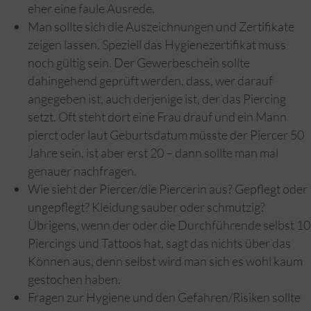
eher eine faule Ausrede.
Man sollte sich die Auszeichnungen und Zertifikate
zeigen lassen. Speziell das Hygienezertifikat muss
noch gültig sein. Der Gewerbeschein sollte
dahingehend geprüft werden, dass, wer darauf
angegeben ist, auch derjenige ist, der das Piercing
setzt. Oft steht dort eine Frau drauf und ein Mann
pierct oder laut Geburtsdatum müsste der Piercer 50
Jahre sein, ist aber erst 20 – dann sollte man mal
genauer nachfragen.
Wie sieht der Piercer/die Piercerin aus? Gepflegt oder
ungepflegt? Kleidung sauber oder schmutzig?
Übrigens, wenn der oder die Durchführende selbst 10
Piercings und Tattoos hat, sagt das nichts über das
Können aus, denn selbst wird man sich es wohl kaum
gestochen haben.
Fragen zur Hygiene und den Gefahren/Risiken sollte