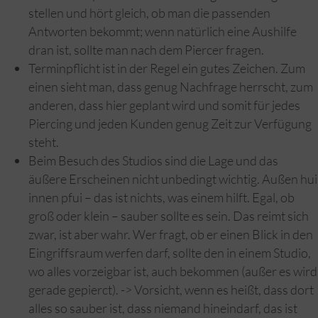
stellen und hört gleich, ob man die passenden
Antworten bekommt; wenn natürlich eine Aushilfe
dran ist, sollte man nach dem Piercer fragen.
Terminpflicht ist in der Regel ein gutes Zeichen. Zum
einen sieht man, dass genug Nachfrage herrscht, zum
anderen, dass hier geplant wird und somit für jedes
Piercing und jeden Kunden genug Zeit zur Verfügung
steht.
Beim Besuch des Studios sind die Lage und das
äußere Erscheinen nicht unbedingt wichtig. Außen hui
innen pfui – das ist nichts, was einem hilft. Egal, ob
groß oder klein – sauber sollte es sein. Das reimt sich
zwar, ist aber wahr. Wer fragt, ob er einen Blick in den
Eingriffsraum werfen darf, sollte den in einem Studio,
wo alles vorzeigbar ist, auch bekommen (außer es wird
gerade gepierct). -> Vorsicht, wenn es heißt, dass dort
alles so sauber ist, dass niemand hineindarf, das ist