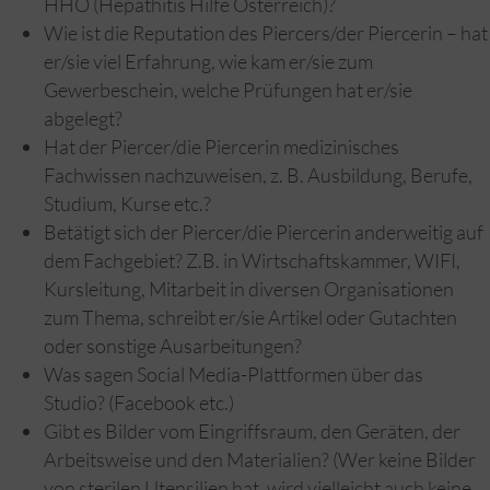
HHÖ (Hepathitis Hilfe Österreich)?
Wie ist die Reputation des Piercers/der Piercerin – hat
er/sie viel Erfahrung, wie kam er/sie zum
Gewerbeschein, welche Prüfungen hat er/sie
abgelegt?
Hat der Piercer/die Piercerin medizinisches
Fachwissen nachzuweisen, z. B. Ausbildung, Berufe,
Studium, Kurse etc.?
Betätigt sich der Piercer/die Piercerin anderweitig auf
dem Fachgebiet? Z.B. in Wirtschaftskammer, WIFI,
Kursleitung, Mitarbeit in diversen Organisationen
zum Thema, schreibt er/sie Artikel oder Gutachten
oder sonstige Ausarbeitungen?
Was sagen Social Media-Plattformen über das
Studio? (Facebook etc.)
Gibt es Bilder vom Eingriffsraum, den Geräten, der
Arbeitsweise und den Materialien? (Wer keine Bilder
von sterilen Utensilien hat, wird vielleicht auch keine