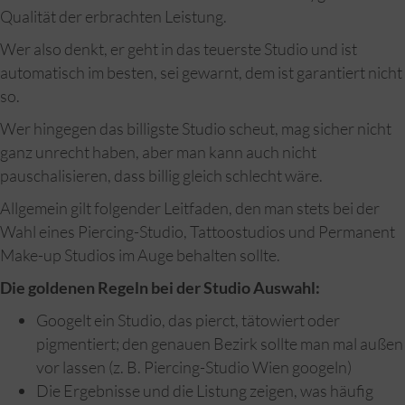
Qualität der erbrachten Leistung.
Wer also denkt, er geht in das teuerste Studio und ist
automatisch im besten, sei gewarnt, dem ist garantiert nicht
so.
Wer hingegen das billigste Studio scheut, mag sicher nicht
ganz unrecht haben, aber man kann auch nicht
pauschalisieren, dass billig gleich schlecht wäre.
Allgemein gilt folgender Leitfaden, den man stets bei der
Wahl eines Piercing-Studio, Tattoostudios und Permanent
Make-up Studios im Auge behalten sollte.
Die goldenen Regeln bei der Studio Auswahl:
Googelt ein Studio, das pierct, tätowiert oder
pigmentiert; den genauen Bezirk sollte man mal außen
vor lassen (z. B. Piercing-Studio Wien googeln)
Die Ergebnisse und die Listung zeigen, was häufig