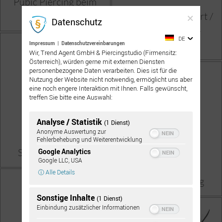
Pubic Piercing beim
Mann
Reverse Prinz Albert /
Datenschutz
Queen-Victoria-
DE
Piercing
Impressum
|
Datenschutzvereinbarungen
Wir, Trend Agent GmbH & Piercingstudio (Firmensitz:
Österreich), würden gerne mit externen Diensten
personenbezogene Daten verarbeiten. Dies ist für die
Nutzung der Website nicht notwendig, ermöglicht uns aber
eine noch engere Interaktion mit Ihnen. Falls gewünscht,
treffen Sie bitte eine Auswahl:
Analyse / Statistik
(1 Dienst)
Anonyme Auswertung zur
Fehlerbehebung und Weiterentwicklung
Schaft Apadravya
Google Analytics
Google LLC, USA
ⓘ Alle Details
Schaft-Ampallang
Sonstige Inhalte
(1 Dienst)
Einbindung zusätzlicher Informationen