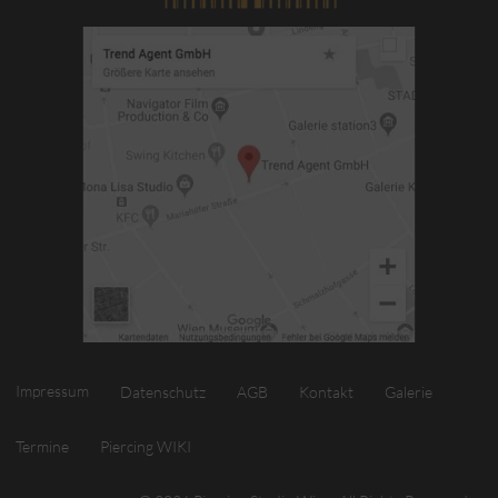
Impressum
Datenschutz
AGB
Kontakt
Galerie
Termine
Piercing WIKI