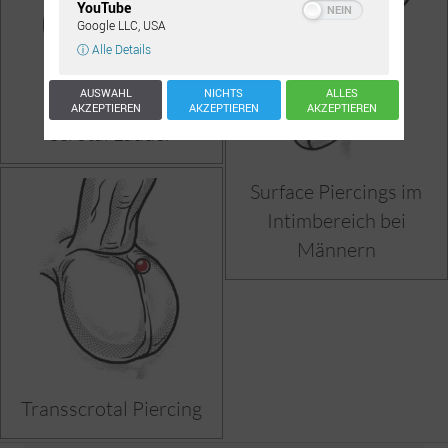
YouTube
Google LLC, USA
ⓘ Alle Details
AUSWAHL
NICHTS
ALLES
AKZEPTIEREN
AKZEPTIEREN
AKZEPTIEREN
Scrotal Ladder
Surface Piercings im
Intimbereich bei
Männern
Transscrotal Piercing